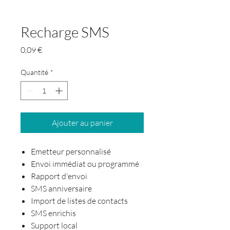
Recharge SMS
Prix
0,09 €
Quantité
*
Ajouter au panier
Emetteur personnalisé
Envoi immédiat ou programmé
Rapport d'envoi
SMS anniversaire
Import de listes de contacts
SMS enrichis
Support local