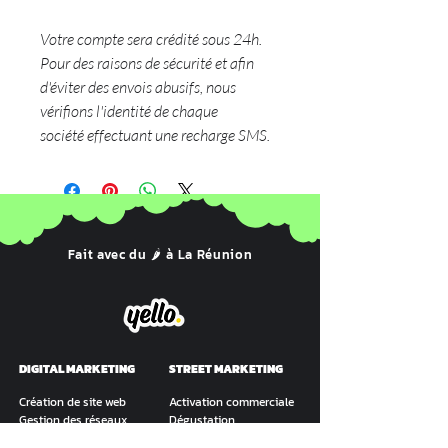
Votre compte sera crédité sous 24h.
Pour des raisons de sécurité et afin
d'éviter des envois abusifs, nous
vérifions l'identité de chaque
société effectuant une recharge SMS.
Fait avec du
à La Réunion
🌶️
DIGITAL MARKETING
STREET MARKETING
Création de site web
Activation commerciale
Gestion des réseaux
Dégustation
sociaux
Distribution de flyers